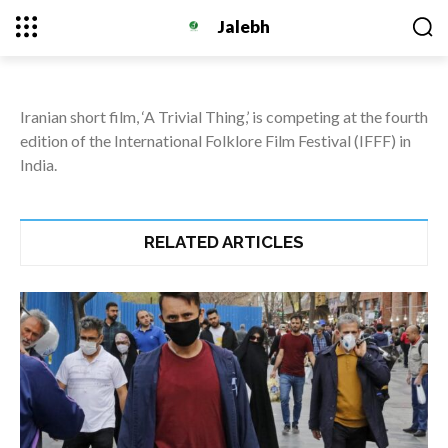
IRAN’S ‘A TRIVIAL THING’
Jalebh
VYING AT INDIAN EVENT
JANUARY 8, 2021
Iranian short film, ‘A Trivial Thing,’ is competing at the fourth
edition of the International Folklore Film Festival (IFFF) in
India.
RELATED ARTICLES