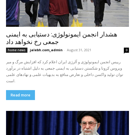
هشدار انجمن ایمونولوژی: دستیابی به ایمنی
جمعی رخ نخواهد داد
jalebh.com_admin
-
August 31, 2021
home news
0
رییس انجمن ایمونولوژی و آلرژی ایران اعلام کرد که افزایش مرگ و میر
ویروس کرونا و شكستن دستیابی به ایمنی جمعی به دلیل اشتباه در برآورد
توان تولید واکسن داخلی و تعارض منافع به بدیهیات علمی و نهادهای علمی
است.
Read more