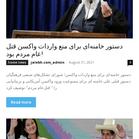
دستور خامنه‌ای برای منع واردات واکسن قتل
عام مردم بود!
jalebh.com_admin
-
August 31, 2021
home news
0
دستور خامنه‌ای برای منع واردات واکسن؛ شورای تشکل‌های صنفی فرهنگیان
دستور قبلی علی خامنه ای برای ممنوعیت ورود واکسن آمریکایی و بریتانیایی
را " قتل‌عام مردم" توصيف كرد
Read more