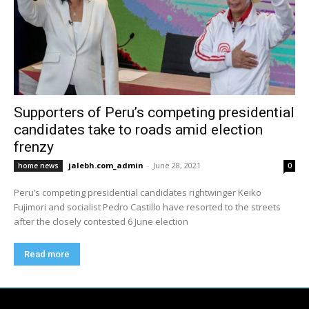
Supporters of Peru’s competing presidential
candidates take to roads amid election
frenzy
jalebh.com_admin
-
June 28, 2021
home news
0
Peru’s competing presidential candidates rightwinger Keiko
Fujimori and socialist Pedro Castillo have resorted to the streets
after the closely contested 6 June election
Read more